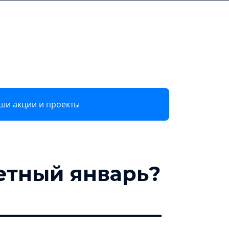
8 800
Войти
ение
О компании
600 72
Регистрация
в ЭТП
28
ши акции и проекты
етный январь?