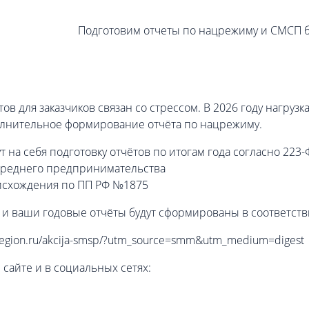
Подготовим отчеты по нацрежиму и СМСП б
в для заказчиков связан со стрессом. В 2026 году нагруз
олнительное формирование отчёта по нацрежиму.
а себя подготовку отчётов по итогам года согласно 223-
и среднего предпринимательства
оисхождения по ПП РФ №1875
а, и ваши годовые отчёты будут сформированы в соответст
-region.ru/akcija-smsp/?utm_source=smm&utm_medium=digest
айте и в социальных сетях: