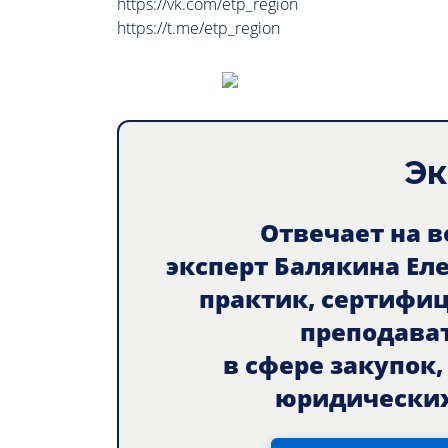
https://vk.com/etp_region
https://t.me/etp_region
Эк
Отвечает на 
эксперт Балякина Ел
практик, сертифи
преподава
в сфере закупок
юридических