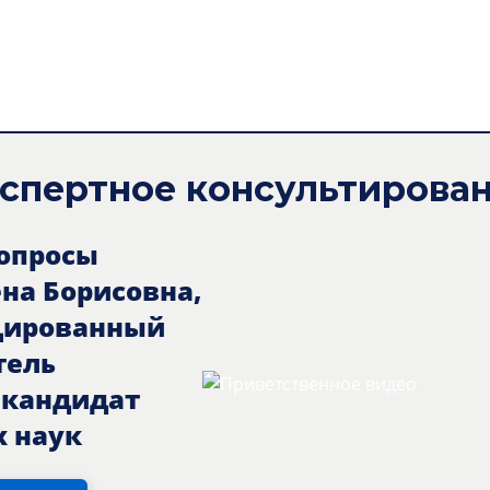
спертное консультирова
вопросы
ена Борисовна,
цированный
тель
, кандидат
 наук