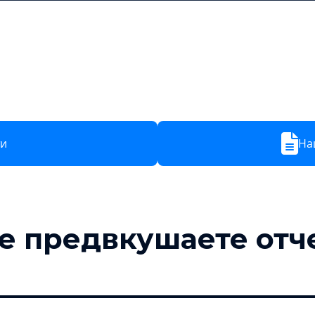
Заказчикам
Поставщикам
Новости
Тарифы
Обуч
ти
На
же предвкушаете отч