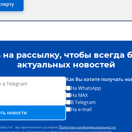
сперту
на рассылку, чтобы всегда б
актуальных новостей
Как Вы хотите получать но
На WhatsApp
На MAX
В Telegram
На e-mail
ть новости
новости", вы принимаете условия
Политики конфиденциальности
,
альных данных
и
Согласие на получение рекламных материалов
.