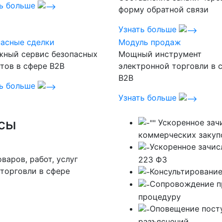
ть больше
форму обратной связи
Узнать больше
асные сделки
Модуль продаж
жный сервис безопасных
Мощный инструмент
тов в сфере B2B
электронной торговли в 
B2B
ть больше
Узнать больше
сы
Ускоренное зач
коммерческих закуп
Ускоренное зачис
варов, работ, услуг
223 ФЗ
торговли в сфере
Консультирование
Сопровождение пр
процедуру
Оповещение пост
разъяснений