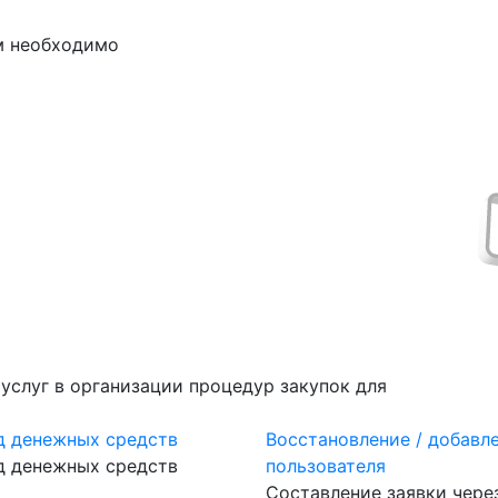
м необходимо
ополнения счёта до подачи заявки на
слуг в организации процедур закупок для
д денежных средств
Восстановление / добавл
д денежных средств
пользователя
Составление заявки чере