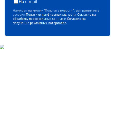
На e-mail
Нажимая на кнопку "Получать новости", вы принимаете
условия
Политики конфиденциальности
,
Согласие на
обработку персональных данных
и
Согласие на
получение рекламных материалов
.
Скачайте наше мобильное
приложение
Управлять закупками легко с мобильным приложением
ЭТП РЕГИОН!
Получайте уведомления о самых актуальных событиях,
следите за изменениями в заявках и ответами на
запросы, и всегда держите под рукой всю необходимую
информацию.
Установите приложение и сделайте свою работу более