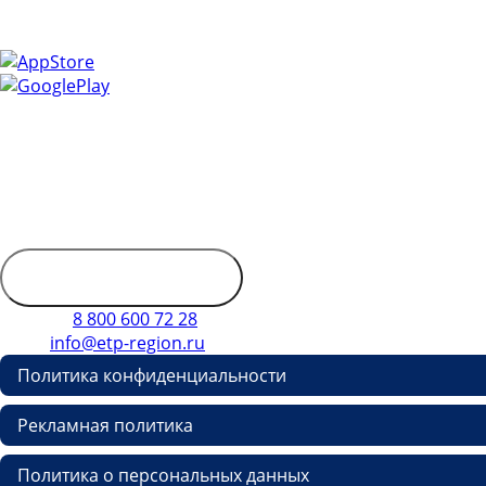
эффективной и оперативной.
Контактная информация
Адрес: 450053, Россия, Республика Башкортостан, г. Уфа,
Пр-кт Октября, д. 132/3, этаж 9
Обратиться в
дирекцию
Телефон
8 800 600 72 28
E-mail
info@etp-region.ru
Политика конфиденциальности
Рекламная политика
Политика о персональных данных