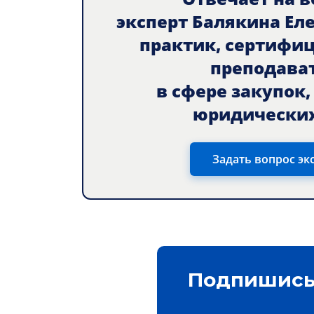
эксперт Балякина Ел
практик, сертифи
преподава
в сфере закупок
юридических
Задать вопрос эк
Подпишись 