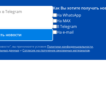
Как Вы хотите получать но
На WhatsApp
На MAX
В Telegram
На e-mail
ть новости
новости", вы принимаете условия
Политики конфиденциальности
,
альных данных
и
Согласие на получение рекламных материалов
.
Скачайте наше мо