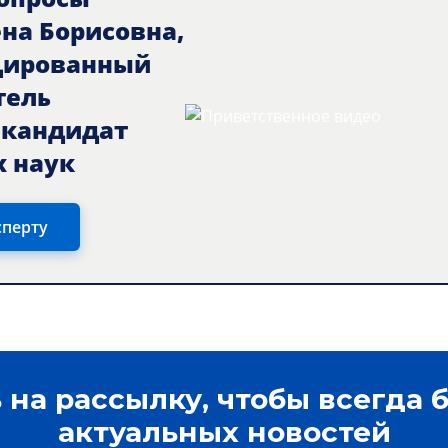
ена Борисовна,
цированный
тель
, кандидат
 наук
сперту
на рассылку, чтобы всегда б
актуальных новостей