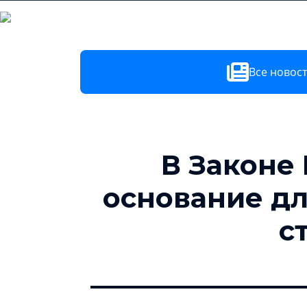
Заказчикам
Поставщикам
Все новос
В Законе 
основание дл
с