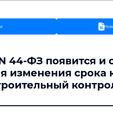
Новости
Тарифы
Обучение
О компании
ти
Ново
N 44-ФЗ появится и
я изменения срока 
троительный контро