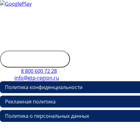
Контактная информация
Адрес: 450053, Россия, Республика Башкортостан, г. Уфа,
Пр-кт Октября, д. 132/3, этаж 9
Обратиться в
дирекцию
Телефон
8 800 600 72 28
E-mail
info@etp-region.ru
Политика конфиденциальности
Рекламная политика
Политика о персональных данных
Copyright © etp-region.ru