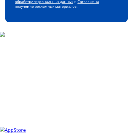
обработку персональных данных
и
Согласие на
получение рекламных материалов
.
Скачайте наше мобильное
приложение
Управлять закупками легко с мобильным приложением
ЭТП РЕГИОН!
Получайте уведомления о самых актуальных событиях,
следите за изменениями в заявках и ответами на
запросы, и всегда держите под рукой всю необходимую
информацию.
Установите приложение и сделайте свою работу более
эффективной и оперативной.