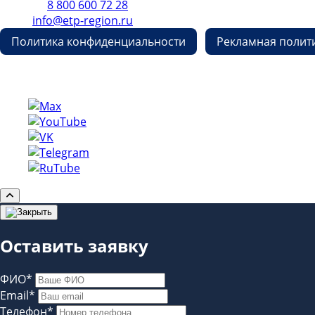
Телефон
8 800 600 72 28
E-mail
info@etp-region.ru
Политика конфиденциальности
Рекламная полит
Copyright © etp-region.ru
Оставить заявку
ФИО*
Email*
Телефон*