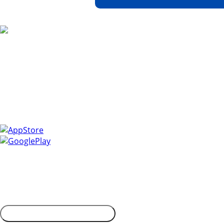
Скачайте наше мобильное прило
Управлять закупками легко с мобильным приложением 
Получайте уведомления о самых актуальных событиях, с
информацию.
Установите приложение и сделайте свою работу более 
Контактная информация
Адрес: 450053, Россия, Республика Башкортостан, г. Уфа, П
Обратиться в дирекцию