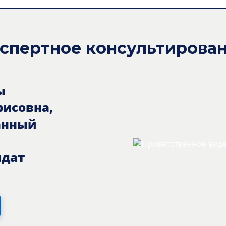
спертное консультирова
ы
рисовна,
анный
идат