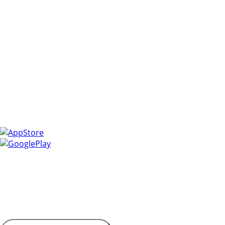
приложение
Управлять закупками легко с мобильным приложением
ЭТП РЕГИОН!
Получайте уведомления о самых актуальных событиях,
следите за изменениями в заявках и ответами на
запросы, и всегда держите под рукой всю необходимую
информацию.
Установите приложение и сделайте свою работу более
эффективной и оперативной.
Контактная информация
Адрес: 450053, Россия, Республика Башкортостан, г. Уфа,
Пр-кт Октября, д. 132/3, этаж 9