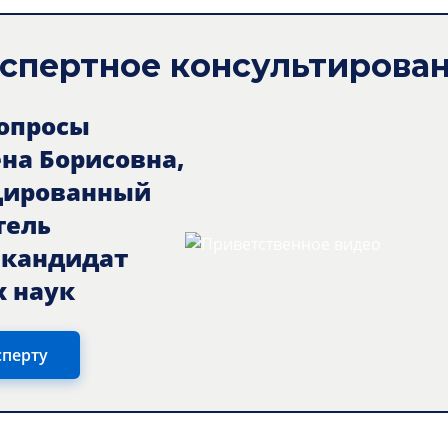
спертное консультирова
вопросы
ена Борисовна,
цированный
тель
, кандидат
 наук
сперту