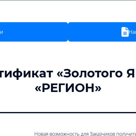
Новости
Тарифы
Обучение
О компании
ти
На
тификат «Золотого Я
«РЕГИОН»
Новая возможность для Заказчиков получить