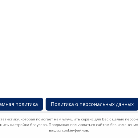
ация
остан, г. Уфа, Пр-кт
Телефон
8 800 600 72 28
ться в дирекцию
амная политика
Политика о персональных данных
статистику, которая помогает нам улучшить сервис для Вас с целью перс
енить настройки браузера. Продолжая пользоваться сайтом без изменения 
ваших cookie-файлов.