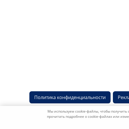
Контактная информ
Адрес: 450053, Россия, Республика Башкорт
Октября, д. 132/3, этаж 9
Обрати
Политика конфиденциальности
Рекл
Мы используем cookie-файлы, чтобы получить 
прочитать подробнее о cookie-файлах или изм
Copyright © etp-region.ru