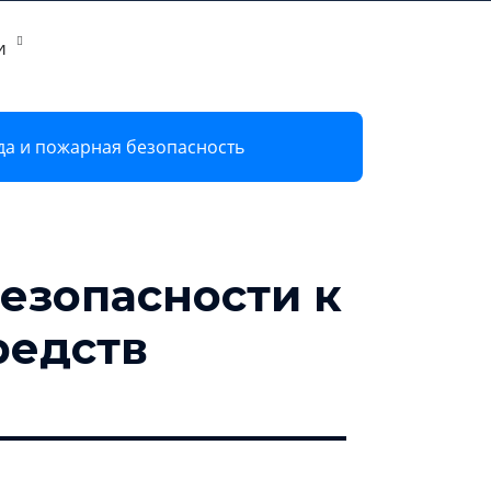
и
8 800 600 72 28
Регистрация
Войти в ЭТП
да и пожарная безопасность
езопасности к
редств