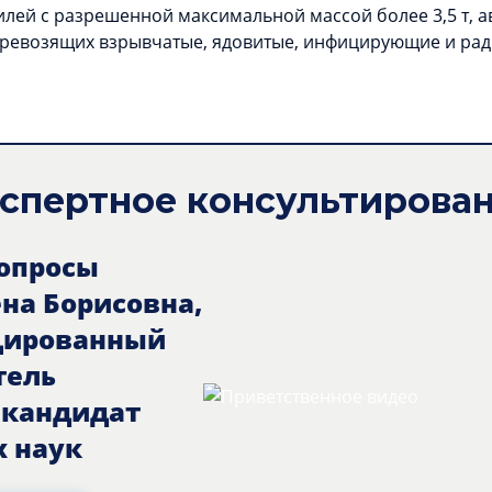
билей с разрешенной максимальной массой более 3,5 т,
перевозящих взрывчатые, ядовитые, инфицирующие и рад
спертное консультирова
вопросы
ена Борисовна,
цированный
тель
, кандидат
 наук