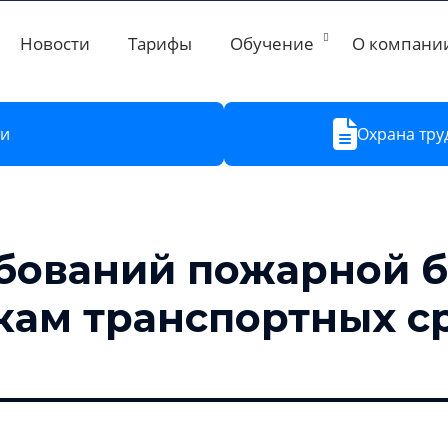
Новости
Тарифы
Обучение
О компани
ти
Охрана тру
бований пожарной б
кам транспортных с