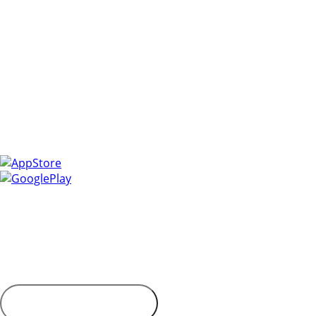
Управлять закупками легко с мобильным приложением
ЭТП РЕГИОН!
Получайте уведомления о самых актуальных событиях,
следите за изменениями в заявках и ответами на
запросы, и всегда держите под рукой всю необходимую
информацию.
Установите приложение и сделайте свою работу более
эффективной и оперативной.
Контактная информация
Адрес: 450053, Россия, Республика Башкортостан, г. Уфа,
Пр-кт Октября, д. 132/3, этаж 9
Обратиться в
дирекцию