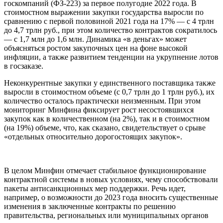
госкомпаний (ФЗ-223) за первое полугодие 2022 года. В
стоимостном выражении закупки государства выросли по
сравнению с первой половиной 2021 года на 17% — с 4 трлн
до 4,7 трлн руб., при этом количество контрактов сократилось
— с 1,7 млн до 1,6 млн. Динамика «в деньгах» может
объясняться ростом закупочных цен на фоне высокой
инфляции, а также развитием тенденции на укрупнение лотов
в госзаказе.
Неконкурентные закупки у единственного поставщика также
выросли в стоимостном объеме (с 0,7 трлн до 1 трлн руб.), их
количество осталось практически неизменным. При этом
мониторинг Минфина фиксирует рост несостоявшихся
закупок как в количественном (на 2%), так и в стоимостном
(на 19%) объеме, что, как сказано, свидетельствует о срыве
«отдельных относительно дорогостоящих закупок».
В целом Минфин отмечает стабильное функционирование
контрактной системы в новых условиях, чему способствовали
пакеты антисанкционных мер поддержки. Речь идет,
например, о возможности до 2023 года вносить существенные
изменения в заключенные контракты по решению
правительства, региональных или муниципальных органов