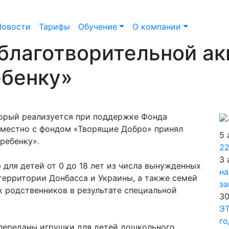
Новости
Тарифы
Обучение
О компании
 благотворительной а
ебенку»
торый реализуется при поддержке Фонда
вместно с фондом «Творящие Добро» принял
5 
ребенку».
22
3 
 для детей от 0 до 18 лет из числа вынужденных
на
территории Донбасса и Украины, а также семей
за
х родственников в результате специальной
30
ЭТ
го
переданы игрушки для детей дошкольного