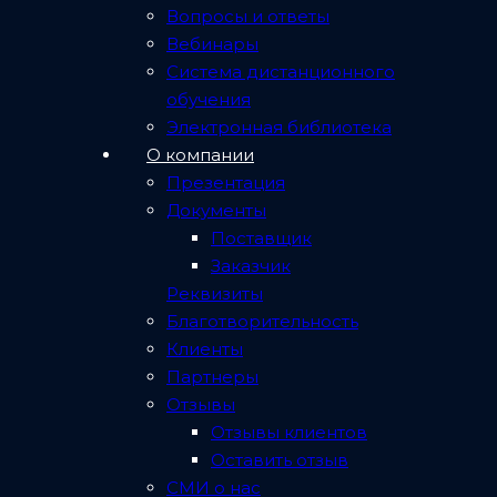
Вопросы и ответы
Вебинары
Система дистанционного
обучения
Электронная библиотека
О компании
В этот особенный и важный день поздравляем
Презентация
наших коллег с настоящим праздником! За плечами
Документы
немало значимых событий, а впереди еще победы и
Поставщик
покорение новых вершин. Желаем всем нам
Заказчик
успехов, реализации всех поставленных целей,
Реквизиты
оптимизма и вдохновения!
Благотворительность
Клиенты
Партнеры
Благодарим наших клиентов и партнёров за
Отзывы
оказанное доверие, сделанный выбор, за теплые
Отзывы клиентов
отзывы и рекомендации нас Вашим коллегам! И
Оставить отзыв
также поздравляем с нашими и вашим
СМИ о нас