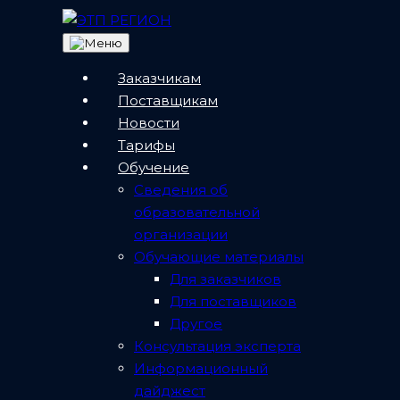
Заказчикам
Поставщикам
Новости
Сегодня Электронная
Тарифы
Обучение
торговая площадка
Сведения об
«Регион» принимает
образовательной
организации
поздравления — нам
Обучающие материалы
исполнилось 4 года!
Для заказчиков
Для поставщиков
Другое
Консультация эксперта
22 апреля, 2022
Информационный
дайджест