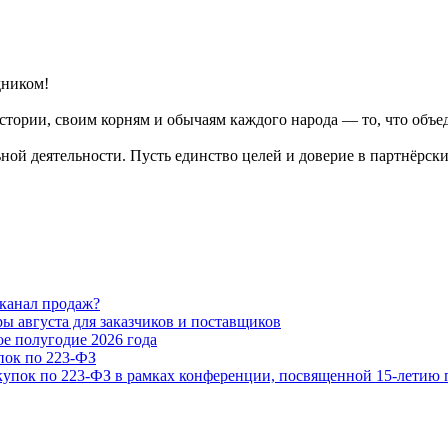
дником!
тории, своим корням и обычаям каждого народа — то, что объед
ной деятельности. Пусть единство целей и доверие в партнёрск
 канал продаж?
 августа для заказчиков и поставщиков
е полугодие 2026 года
ок по 223-ФЗ
купок по 223-ФЗ в рамках конференции, посвященной 15-летию 