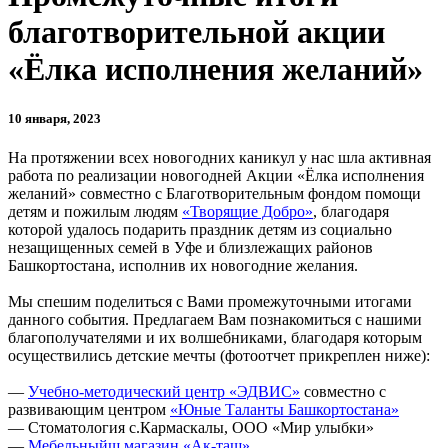
благотворительной акции
«Ёлка исполнения желаний»
10 января, 2023
На протяжении всех новогодних каникул у нас шла активная
работа по реализации новогодней Акции «Ёлка исполнения
желаний» совместно с Благотворительным фондом помощи
детям и пожилым людям
«Творящие Добро»
, благодаря
которой удалось подарить праздник детям из социально
незащищенных семей в Уфе и близлежащих районов
Башкортостана, исполнив их новогодние желания.
Мы спешим поделиться с Вами промежуточными итогами
данного события. Предлагаем Вам познакомиться с нашими
благополучателями и их волшебниками, благодаря которым
осуществились детские мечты (фотоотчет прикреплен ниже):
—
Учебно-методический центр «ЭДВИС»
совместно с
развивающим центром
«Юные Таланты Башкортостана»
— Стоматология с.Кармаскалы, ООО «Мир улыбки»
—
Мебельныйш магазин «Ак-таш»