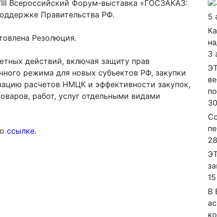
XVIII Всероссийский Форум-выставка «ГОСЗАКАЗ:
оддержке Правительства РФ.
5 
Ка
товлена Резолюция.
на
3 
етных действий, включая защиту прав
ЭТ
чного режима для новых субъектов РФ, закупки
ве
зацию расчетов НМЦК и эффективности закупок,
п
оваров, работ, услуг отдельными видами
30
Со
пе
по
ссылке
.
28
ЭТ
за
15
В 
ас
ко