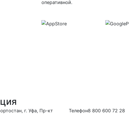
оперативной.
ация
ртостан, г. Уфа, Пр-кт
Телефон
8 800 600 72 28
ться в дирекцию