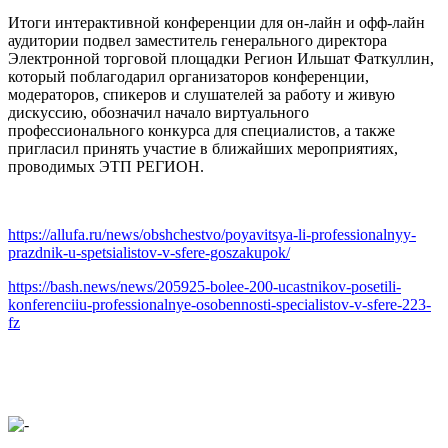
Итоги интерактивной конференции для он-лайн и офф-лайн
аудитории подвел заместитель генерального директора
Электронной торговой площадки Регион Ильшат Фаткуллин,
который поблагодарил организаторов конференции,
модераторов, спикеров и слушателей за работу и живую
дискуссию, обозначил начало виртуального
профессионального конкурса для специалистов, а также
пригласил принять участие в ближайших мероприятиях,
проводимых ЭТП РЕГИОН.
https://allufa.ru/news/obshchestvo/poyavitsya-li-professionalnyy-
prazdnik-u-spetsialistov-v-sfere-goszakupok/
https://bash.news/news/205925-bolee-200-ucastnikov-posetili-
konferenciiu-professionalnye-osobennosti-specialistov-v-sfere-223-
fz