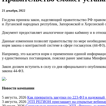
21 декабря, 2022
Госдума приняла закон, наделяющий правительство РФ правом 
и Луганской народных республик, Запорожской и Херсонской о
Документ предоставляет аналогичное право кабмину и в отно
Данные изменения позволят правительству по мере необходимо
норм закона о контрактной системе в сфере госзакупок (44-ФЗ).
Например, это касается норм о применении единой информаци
у единственных поставщиков, пояснял ранее замглавы Минфин
Закон должен вступить в силу со дня официального опубликов
закона 44-ФЗ.
Новости компании
5 августа, 2026
Как превратить закупки по 223-ФЗ в надежный
3 августа, 2026
ЭТП РЕГИОН приглашает на открытые вебинары
30 июля, 2026
Социальные инициативы ЭТП «Регион» за перво