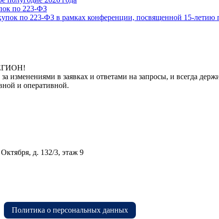
ок по 223-ФЗ
купок по 223-ФЗ в рамках конференции, посвященной 15-летию 
РЕГИОН!
 за изменениями в заявках и ответами на запросы, и всегда де
вной и оперативной.
Октября, д. 132/3, этаж 9
Политика о персональных данных