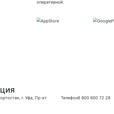
оперативной.
ация
ртостан, г. Уфа, Пр-кт
Телефон
8 800 600 72 28
ться в дирекцию