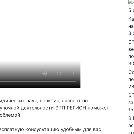
5 
Ка
на
3 
ЭТ
ве
п
30
Со
пе
28
ЭТ
дических наук, практик, эксперт по
за
упочной деятельности ЭТП РЕГИОН поможет
15
роблемой.
В 
ас
есплатную консультацию удобным для вас
ко