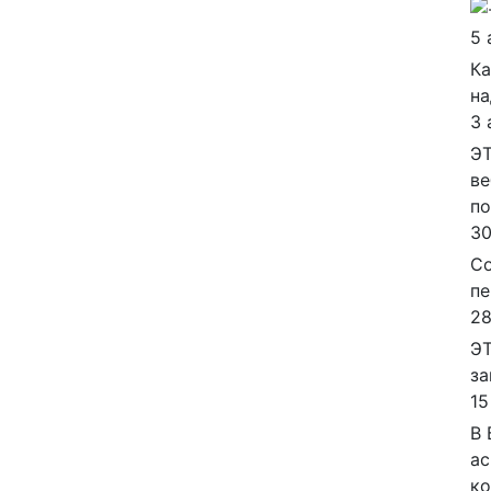
5 
Ка
на
3 
ЭТ
ве
п
30
Со
пе
28
ЭТ
за
15
В 
ас
ко