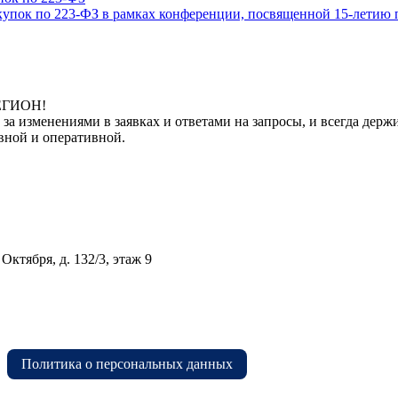
купок по 223-ФЗ в рамках конференции, посвященной 15-летию 
РЕГИОН!
 за изменениями в заявках и ответами на запросы, и всегда де
вной и оперативной.
Октября, д. 132/3, этаж 9
Политика о персональных данных