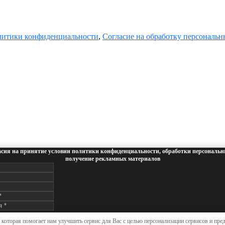
итики конфиденциальности
,
Согласие на обработку персональ
асия на принятие условии политики конфиденциальности, обработки персональн
получение рекламных материалов
нопку «СОГЛАСЕН», вы принимаете условия
Политики конфиденциальности
,
Согласие н
 которая помогает нам улучшить сервис для Вас с целью персонализации сервисов и пре