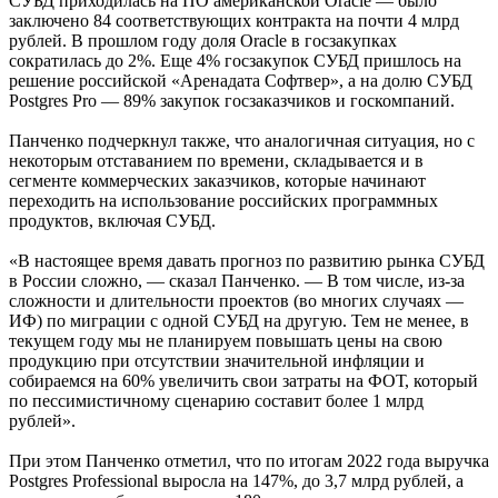
СУБД приходилась на ПО американской Oracle — было
заключено 84 соответствующих контракта на почти 4 млрд
рублей. В прошлом году доля Oracle в госзакупках
сократилась до 2%. Еще 4% госзакупок СУБД пришлось на
решение российской «Аренадата Софтвер», а на долю СУБД
Postgres Pro — 89% закупок госзаказчиков и госкомпаний.
Панченко подчеркнул также, что аналогичная ситуация, но с
некоторым отставанием по времени, складывается и в
сегменте коммерческих заказчиков, которые начинают
переходить на использование российских программных
продуктов, включая СУБД.
«В настоящее время давать прогноз по развитию рынка СУБД
в России сложно, — сказал Панченко. — В том числе, из-за
сложности и длительности проектов (во многих случаях —
ИФ) по миграции с одной СУБД на другую. Тем не менее, в
текущем году мы не планируем повышать цены на свою
продукцию при отсутствии значительной инфляции и
собираемся на 60% увеличить свои затраты на ФОТ, который
по пессимистичному сценарию составит более 1 млрд
рублей».
При этом Панченко отметил, что по итогам 2022 года выручка
Postgres Professional выросла на 147%, до 3,7 млрд рублей, а