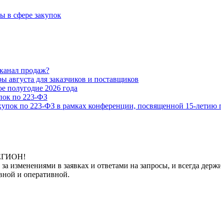
 в сфере закупок
 канал продаж?
 августа для заказчиков и поставщиков
е полугодие 2026 года
ок по 223-ФЗ
купок по 223-ФЗ в рамках конференции, посвященной 15-летию 
РЕГИОН!
 за изменениями в заявках и ответами на запросы, и всегда де
вной и оперативной.