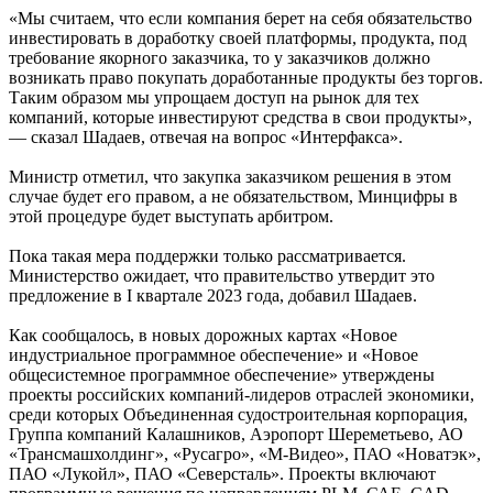
«Мы считаем, что если компания берет на себя обязательство
инвестировать в доработку своей платформы, продукта, под
требование якорного заказчика, то у заказчиков должно
возникать право покупать доработанные продукты без торгов.
Таким образом мы упрощаем доступ на рынок для тех
компаний, которые инвестируют средства в свои продукты»,
— сказал Шадаев, отвечая на вопрос «Интерфакса».
Министр отметил, что закупка заказчиком решения в этом
случае будет его правом, а не обязательством, Минцифры в
этой процедуре будет выступать арбитром.
Пока такая мера поддержки только рассматривается.
Министерство ожидает, что правительство утвердит это
предложение в I квартале 2023 года, добавил Шадаев.
Как сообщалось, в новых дорожных картах «Новое
индустриальное программное обеспечение» и «Новое
общесистемное программное обеспечение» утверждены
проекты российских компаний-лидеров отраслей экономики,
среди которых Объединенная судостроительная корпорация,
Группа компаний Калашников, Аэропорт Шереметьево, АО
«Трансмашхолдинг», «Русагро», «М-Видео», ПАО «Новатэк»,
ПАО «Лукойл», ПАО «Северсталь». Проекты включают