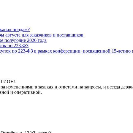
 канал продаж?
 августа для заказчиков и поставщиков
е полугодие 2026 года
ок по 223-ФЗ
купок по 223-ФЗ в рамках конференции, посвященной 15-летию 
РЕГИОН!
 за изменениями в заявках и ответами на запросы, и всегда де
вной и оперативной.
Октября, д. 132/3, этаж 9