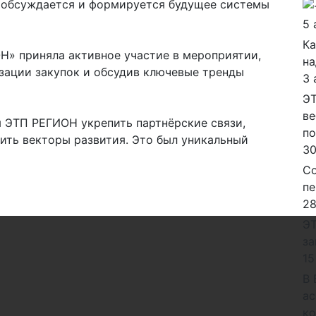
 обсуждается и формируется будущее системы
5 
Ка
Н» приняла активное участие в мероприятии,
на
зации закупок и обсудив ключевые тренды
3 
ЭТ
ве
 ЭТП РЕГИОН укрепить партнёрские связи,
п
ить векторы развития. Это был уникальный
30
Со
пе
28
ЭТ
за
15
В 
ас
ко