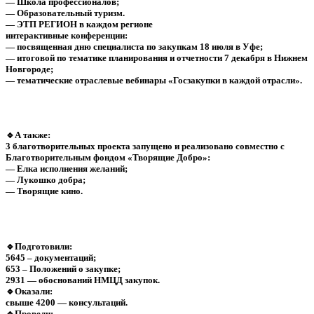
— Школа профессионалов;
— Образовательный туризм.
— ЭТП РЕГИОН в каждом регионе
интерактивные конференции:
— посвященная дню специалиста по закупкам 18 июля в Уфе;
— итоговой по тематике планирования и отчетности 7 декабря в Нижнем
Новгороде;
— тематические отраслевые вебинары «Госзакупки в каждой отрасли».
🔹А также:
3 благотворительных проекта запущено и реализовано совместно с
Благотворительным фондом «Творящие Добро»:
— Елка исполнения желаний;
— Лукошко добра;
— Творящие кино.
🔹Подготовили:
5645 – документаций;
653 – Положений о закупке;
2931 — обоснований НМЦД закупок.
🔹Оказали:
свыше 4200 — консультаций.
🔹Провели: