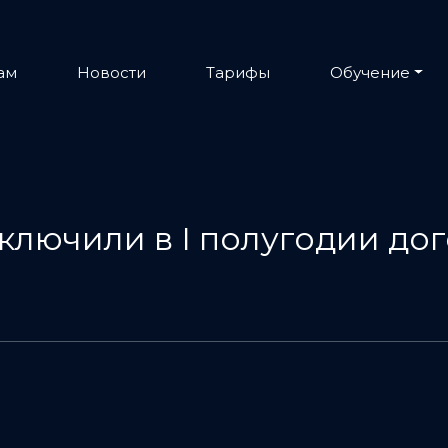
ам
Новости
Тарифы
Обучение
лючили в I полугодии дог