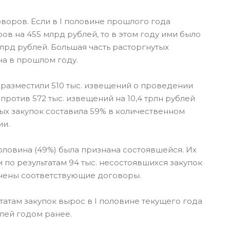
воров. Если в I половине прошлого года
ров на 455 млрд рублей, то в этом году ими было
млрд рублей. Большая часть расторгнутых
на в прошлом году.
 разместили 510 тыс. извещений о проведении
против 572 тыс. извещений на 10,4 трлн рублей
ых закупок составила 59% в количественном
ии.
половина (49%) была признана состоявшейся. Их
м по результатам 94 тыс. несостоявшихся закупок
чены соответствующие договоры.
атам закупок вырос в I половине текущего года
блей годом ранее.