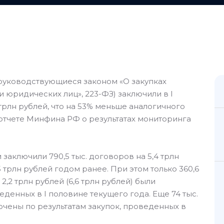
 руководствующиеся законом «О закупках
и юридических лиц», 223-ФЗ) заключили в I
трлн рублей, что на 53% меньше аналогичного
 отчете Минфина РФ о результатах мониторинга
заключили 790,5 тыс. договоров на 5,4 трлн
5 трлн рублей годом ранее. При этом только 360,6
 2,2 трлн рублей (6,6 трлн рублей) были
еденных в I половине текущего года. Еще 74 тыс.
ючены по результатам закупок, проведенных в