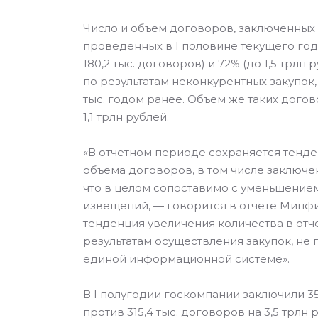
Число и объем договоров, заключенных 
проведенных в I половине текущего года
180,2 тыс. договоров) и 72% (до 1,5 трл
по результатам неконкурентных закупок, 
тыс. годом ранее. Объем же таких дого
1,1 трлн рублей.
«В отчетном периоде сохраняется тенд
объема договоров, в том числе заключен
что в целом сопоставимо с уменьшение
извещений, — говорится в отчете Минфи
тенденция увеличения количества в от
результатам осуществления закупок, н
единой информационной системе».
В I полугодии госкомпании заключили 355
против 315,4 тыс. договоров на 3,5 трлн