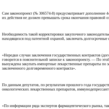
Сам законопроект (№ 306574-8) предусматривает дополнение 4
их действия не должен превышать срока окончания правовой ох
Необходимость такой корректировки закупочного законодател
находящихся под патентной охраной, заключать долгосрочные 
«Нередки случаи заключения государственных контрактов (дого
говорится в пояснительной записке к законопроекту. — По эт
вынуждена закупать импортные лекарственные препараты по 
заключенного долговременного контракта».
По данным депутатов, по результатам прошлого года государст
онкологических лекарственных препаратов, иммунодепрессант
«По информации ряда экспертов фармацевтического рынка, та