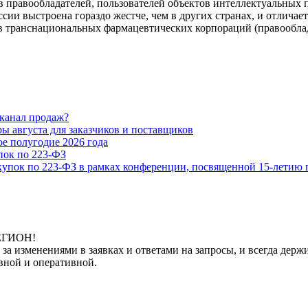
 правообладателей, пользователей объектов интеллектуальных п
ии выстроена гораздо жестче, чем в других странах, и отличае
в транснациональных фармацевтических корпораций (правооблад
 канал продаж?
 августа для заказчиков и поставщиков
е полугодие 2026 года
ок по 223-ФЗ
купок по 223-ФЗ в рамках конференции, посвященной 15-летию 
РЕГИОН!
 за изменениями в заявках и ответами на запросы, и всегда де
вной и оперативной.