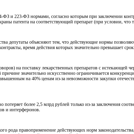
4-ФЗ и 223-ФЗ нормами, согласно которым при заключении контр
раны патента на соответствующий препарат (при условии, что т
ьства депутаты объясняют тем, что действующие нормы позволяю
контракты, время действия которых значительно превышает сро
воров) на поставку лекарственных препаратов с истекающей чер
ой причине значительно искусственно ограничивается конкуренц
завышенным на 40% ценам из-за невозможности закупки отечест
во потеряет более 2,5 млрд рублей только из-за заключения соо
ов и интерферонов.
кого рода правоприменение действующих норм законодательства