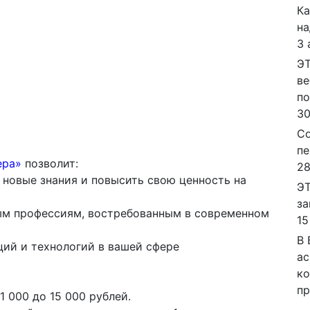
Ка
на
3 
ЭТ
ве
п
30
Со
пе
ера»
позволит:
28
 новые знания и повысить свою ценность на
ЭТ
за
ым профессиям, востребованным в современном
15
В 
ций и технологий в вашей сфере
ас
ко
пр
1 000 до 15 000 рублей.