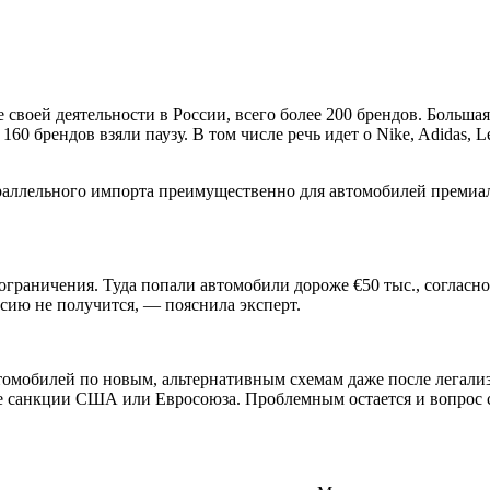
 своей деятельности в России, всего более 200 брендов. Больша
160 брендов взяли паузу. В том числе речь идет о Nike, Adidas, 
араллельного импорта преимущественно для автомобилей премиал
раничения. Туда попали автомобили дороже €50 тыс., согласн
сию не получится, — пояснила эксперт.
томобилей по новым, альтернативным схемам даже после легализ
е санкции США или Евросоюза. Проблемным остается и вопрос с