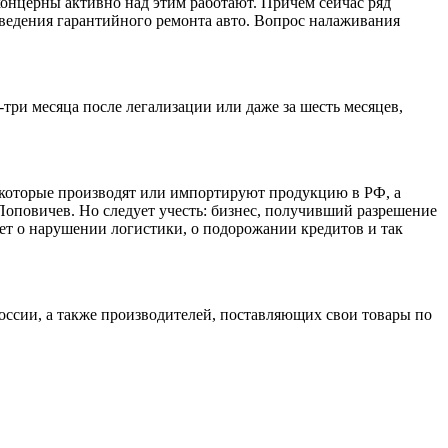
концерны активно над этим работают. Причем сейчас ряд
оведения гарантийного ремонта авто. Вопрос налаживания
-три месяца после легализации или даже за шесть месяцев,
, которые производят или импортируют продукцию в РФ, а
оповичев. Но следует учесть: бизнес, получивший разрешение
ет о нарушении логистики, о подорожании кредитов и так
ссии, а также производителей, поставляющих свои товары по