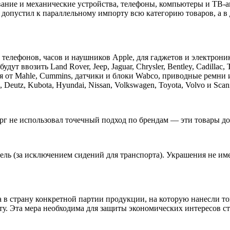
ование и механические устройства, телефоны, компьютеры и ТВ-
опустил к параллельному импорту всю категорию товаров, а в 
елефонов, часов и наушников Apple, для гаджетов и электроники
 ввозить Land Rover, Jeep, Jaguar, Chrysler, Bentley, Cadillac, T
т Mahle, Cummins, датчики и блоки Wabco, приводные ремни и г
eutz, Kubota, Hyundai, Nissan, Volkswagen, Toyota, Volvo и Scan
г не использовал точечный подход по брендам — эти товары д
ель (за исключением сидений для транспорта). Украшения не им
в страну конкретной партии продукции, на которую нанесли тов
у. Эта мера необходима для защиты экономических интересов с