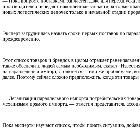
— Пока вопрос с поставками запчастей даже для перезапуска 
производителей передают накопленные запчасти, которые план
новых логистических цепочек только в начальной стадии прор
Эксперт затруднилась назвать сроки первых поставок по паралл
преждевременно.
Этот список товаров и брендов в целом отражает ранее заявл
также обеспечить людей самым необходимым, сказал «Извести
на параллельный импорт, столкнется с теми же проблемами, к
далее. Поэтому сейчас сложно предположить, когда эти товары 
— Легализация параллельного импорта потребительских товаро
механизмам прямого импорта, — отметил представитель ассо
Пока эксперты изучают список, чтобы понять ситуацию, добав