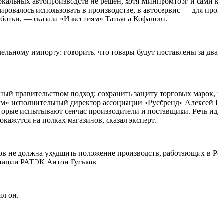
локальных автопроизводств не решен, хотя Минпромторг и сами 
ировалось использовать в производстве, в автосервис — для пр
аботки, — сказала «Известиям» Татьяна Кофанова.
ельному импорту: говорить, что товары будут поставлены за два
енный правительством подход: сохранить защиту торговых марок
ям» исполнительный директор ассоциации «Русбренд» Алексей П
оторые испытывают сейчас производители и поставщики. Речь ид
окажутся на полках магазинов, сказал эксперт.
в не должна ухудшить положение производств, работающих в Ро
циации РАТЭК Антон Гуськов.
ил он.