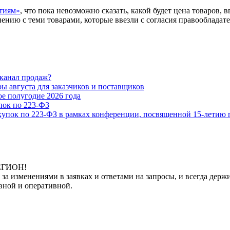
тиям»
, что пока невозможно сказать, какой будет цена товаров,
ению с теми товарами, которые ввезли с согласия правообладате
 канал продаж?
 августа для заказчиков и поставщиков
е полугодие 2026 года
ок по 223-ФЗ
купок по 223-ФЗ в рамках конференции, посвященной 15-летию 
РЕГИОН!
 за изменениями в заявках и ответами на запросы, и всегда де
вной и оперативной.