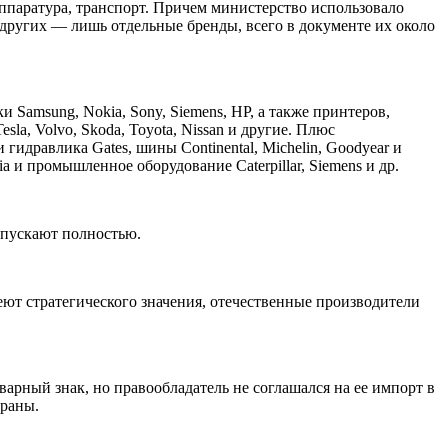
аппаратура, транспорт. Причем министерство использовало
других — лишь отдельные бренды, всего в документе их около
 Samsung, Nokia, Sony, Siemens, HP, а также принтеров,
esla, Volvo, Skoda, Toyota, Nissan и другие. Плюс
идравлика Gates, шины Continental, Michelin, Goodyear и
ia и промышленное оборудование Caterpillar, Siemens и др.
опускают полностью.
еют стратегического значения, отечественные производители
арный знак, но правообладатель не соглашался на ее импорт в
траны.