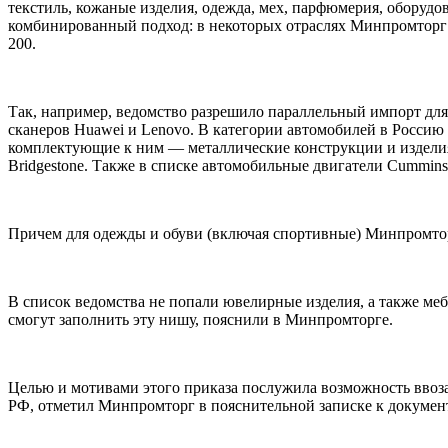
текстиль, кожаные изделия, одежда, мех, парфюмерия, оборуд
комбинированный подход: в некоторых отраслях Минпромторг д
200.
Так, например, ведомство разрешило параллельный импорт для т
сканеров Huawei и Lenovo. В категории автомобилей в Россию будут
комплектующие к ним — металлические конструкции и изделия о
Bridgestone. Также в списке автомобильные двигатели Cummins, D
Причем для одежды и обуви (включая спортивные) Минпромтор
В список ведомства не попали ювелирные изделия, а также меб
смогут заполнить эту нишу, пояснили в Минпромторге.
Целью и мотивами этого приказа послужила возможность ввоза 
РФ, отметил Минпромторг в пояснительной записке к документ