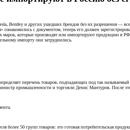
Tesla, Bentley и других ушедших брендов без их разрешения — в
» ознакомились с документом, теперь его должен зарегистриров
ых марок, которые производят или импортируют продукцию в РФ
лельному импорту они затруднились.
определяет перечень товаров, подпадающих под так называемый
 министр промышленности и торговли Денис Мантуров. После эт
ента.
еля более 50 групп товаров: это готовая потребительская прод