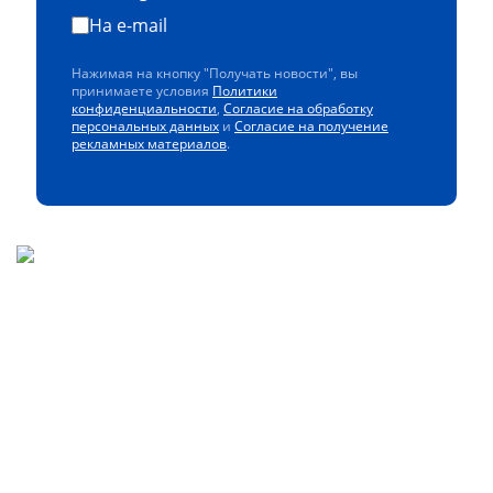
На e-mail
Нажимая на кнопку "Получать новости", вы
принимаете условия
Политики
конфиденциальности
,
Согласие на обработку
персональных данных
и
Согласие на получение
рекламных материалов
.
Скачайте наше
мобильное приложение
Управлять закупками легко с мобильным
приложением ЭТП РЕГИОН!
Получайте уведомления о самых актуальных
событиях, следите за изменениями в заявках и
ответами на запросы, и всегда держите под рукой