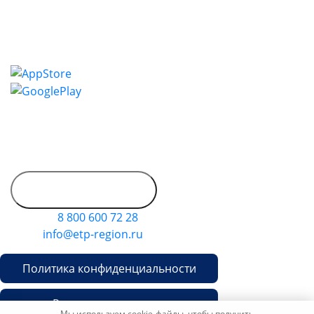
всю необходимую информацию.
Установите приложение и сделайте свою работу
более эффективной и оперативной.
Контактная информация
Адрес: 450053, Россия, Республика Башкортостан, г.
Уфа, Пр-кт Октября, д. 132/3, этаж 9
Обратиться в
дирекцию
Телефон
8 800 600 72 28
E-mail
info@etp-region.ru
Политика конфиденциальности
Рекламная политика
Мы используем cookie-файлы, чтобы получить