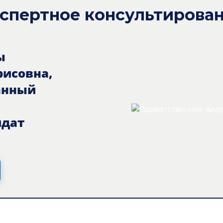
спертное консультирова
ы
рисовна,
анный
идат