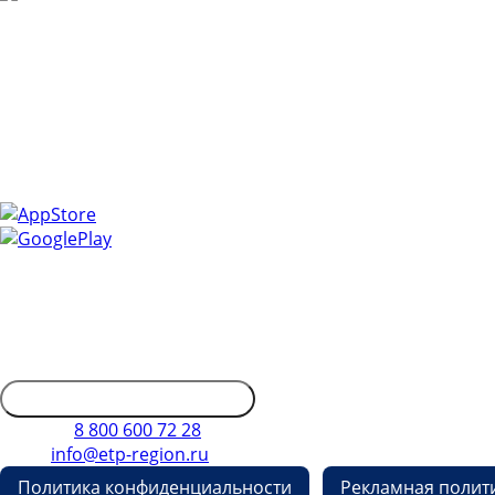
Скачайте наше мобильное прило
Управлять закупками легко с мобильным приложением 
Получайте уведомления о самых актуальных событиях, с
информацию.
Установите приложение и сделайте свою работу более 
Контактная информация
Адрес: 450053, Россия, Республика Башкортостан, г. Уфа, П
Обратиться в дирекцию
Телефон
8 800 600 72 28
E-mail
info@etp-region.ru
Политика конфиденциальности
Рекламная полит