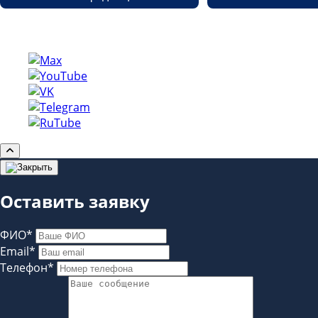
Copyright © etp-region.ru
Оставить заявку
ФИО*
Email*
Телефон*