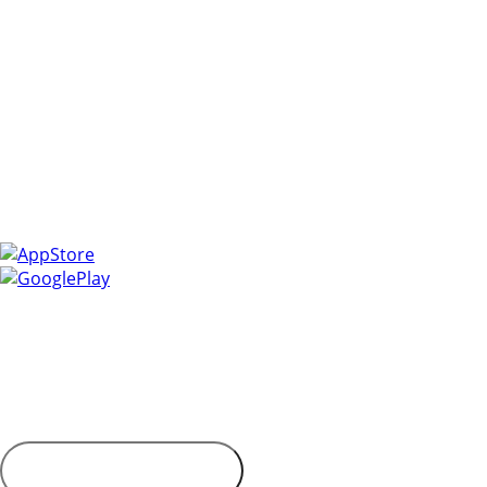
Управлять закупками легко с мобильным приложением
ЭТП РЕГИОН!
Получайте уведомления о самых актуальных событиях,
следите за изменениями в заявках и ответами на
запросы, и всегда держите под рукой всю необходимую
информацию.
Установите приложение и сделайте свою работу более
эффективной и оперативной.
Контактная информация
Адрес: 450053, Россия, Республика Башкортостан, г. Уфа,
Пр-кт Октября, д. 132/3, этаж 9
Обратиться в
дирекцию