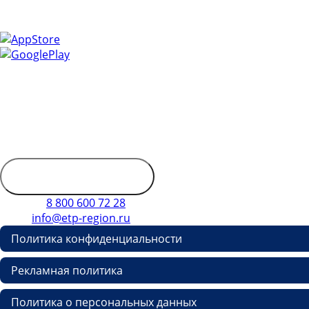
эффективной и оперативной.
Контактная информация
Адрес: 450053, Россия, Республика Башкортостан, г. Уфа,
Пр-кт Октября, д. 132/3, этаж 9
Обратиться в
дирекцию
Телефон
8 800 600 72 28
E-mail
info@etp-region.ru
Политика конфиденциальности
Рекламная политика
Политика о персональных данных