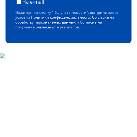
На e-mail
Нажимая на кнопку "Получать новости", вы принимаете
условия
Политики конфиденциальности
,
Согласие на
обработку персональных данных
и
Согласие на
получение рекламных материалов
.
Скачайте наше мобильное
приложение
Управлять закупками легко с мобильным приложением
ЭТП РЕГИОН!
Получайте уведомления о самых актуальных событиях,
следите за изменениями в заявках и ответами на
запросы, и всегда держите под рукой всю необходимую
информацию.
Установите приложение и сделайте свою работу более