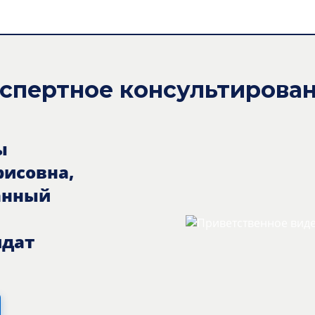
спертное консультирова
ы
рисовна,
анный
идат