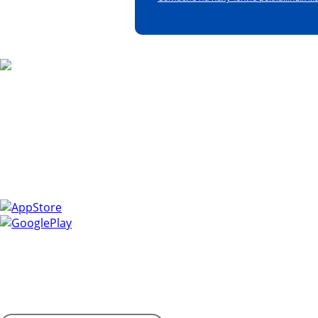
Скачайте наше мобильное прило
Управлять закупками легко с мобильным приложением 
Получайте уведомления о самых актуальных событиях, с
информацию.
Установите приложение и сделайте свою работу более 
Контактная информация
Адрес: 450053, Россия, Республика Башкортостан, г. Уфа, П