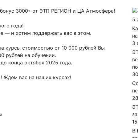
 бонус 3000» от ЭТП РЕГИОН и ЦА Атмосфера!
5 
ого года!
Ка
е — и хотим поддержать вас в этом.
на
3 
на курсы стоимостью от 10 000 рублей Вы
ЭТ
0 рублей на обучении.
ве
до конца октября 2025 года.
п
30
й! Ждем вас на наших курсах!
Со
пе
28
ЭТ
»
за
15
В 