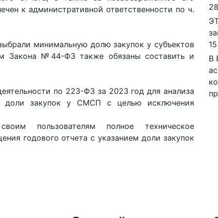
28
ечен к административной ответственности по ч.
ЭТ
за
 выбрали минимальную долю закупок у субъектов
15
м Закона №44-ФЗ также обязаны составить и
В 
ас
ко
еятельности по 223-ФЗ за 2023 год для анализа
пр
й доли закупок у СМСП с целью исключения
воим пользователям полное техническое
ния годового отчета с указанием доли закупок