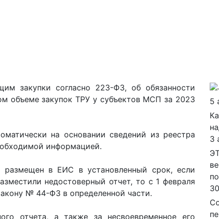
щим закупки согласно 223-ФЗ, об обязанности
м объеме закупок ТРУ у субъектов МСП за 2023
5 
Ка
на
оматически на основании сведений из реестра
3 
еобходимой информацией.
ЭТ
ве
т размещен в ЕИС в установленный срок, если
п
азместили недостоверный отчет, то с 1 февраля
30
Закону № 44-ФЗ в определенной части.
Со
пе
ного отчета, а также за несвоевременное его