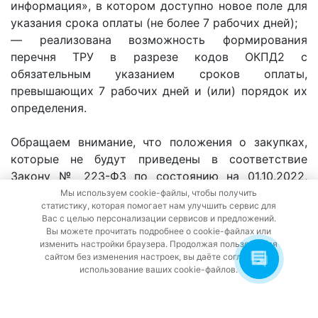
информация», в котором доступно новое поле для
указания срока оплаты (не более 7 рабочих дней);
— реализована возможность формирования
перечня ТРУ в разрезе кодов ОКПД2 с
обязательным указанием сроков оплаты,
превышающих 7 рабочих дней и (или) порядок их
определения.
Обращаем внимание, что положения о закупках,
которые не будут приведены в соответствие
Закону № 223-ФЗ по состоянию на 01.10.2022,
будут считаться неразмещенными в ЕИС,
Мы используем cookie-файлы, чтобы получить
статистику, которая помогает нам улучшить сервис для
извещения о закупке будут недоступны к
Вас с целью персонализации сервисов и предложений.
размещению, а при создании (изменении) позиции
Вы можете прочитать подробнее о cookie-файлах или
плана закупки будут доступны только способы
изменить настройки браузера. Продолжая пользоваться
сайтом без изменения настроек, вы даёте согласие на
закупки по Закону № 44-ФЗ.
использование ваших cookie-файлов.
Подробно с информацией о работе функционала
СОГЛАСИТЬСЯ
можно ознакомиться в руководстве пользователя,