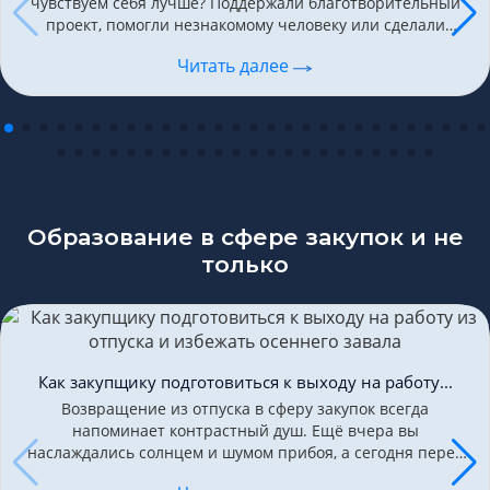
чувствуем себя лучше? Поддержали благотворительный
проект, помогли незнакомому человеку или сделали
подарок без повода — и настроение словно изменилось.
Читать далее
Это не случайность….
Образование в сфере закупок и не
только
Как закупщику подготовиться к выходу на работу...
Возвращение из отпуска в сферу закупок всегда
напоминает контрастный душ. Ещё вчера вы
наслаждались солнцем и шумом прибоя, а сегодня перед
вами — сотни непрочитанных писем, горящие дедлайны