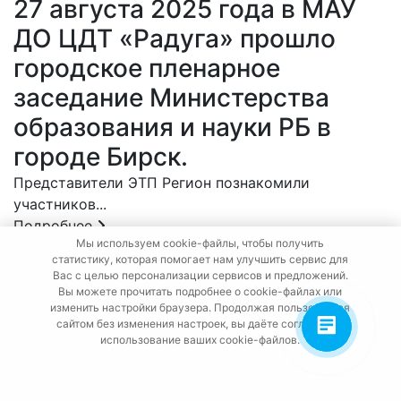
27 августа 2025 года в МАУ
ДО ЦДТ «Радуга» прошло
городское пленарное
заседание Министерства
образования и науки РБ в
городе Бирск.
Представители ЭТП Регион познакомили
участников...
Подробнее
Мы используем cookie-файлы, чтобы получить
27 августа, 2025
статистику, которая помогает нам улучшить сервис для
ЭТП Регион принял участие в
Вас с целью персонализации сервисов и предложений.
Вы можете прочитать подробнее о cookie-файлах или
Межрегиональном форуме
изменить настройки браузера. Продолжая пользоваться
«Дни ритейла в Уфе»
сайтом без изменения настроек, вы даёте согласие на
использование ваших cookie-файлов.
Форум традиционно стал ключевой...
СОГЛАСИТЬСЯ
Подробнее
27 августа, 2025